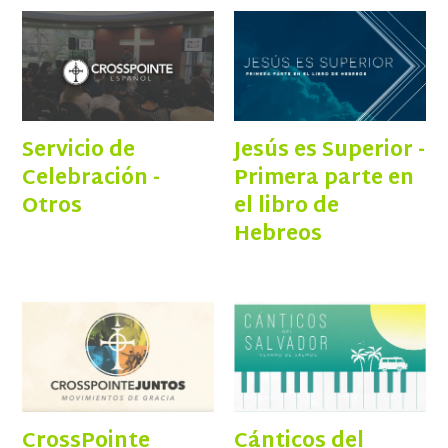
Servicio de
Jesús es Superior -
Celebración -
Primera parte en
Otros
el libro de
Hebreos
CrossPointe
Cánticos del