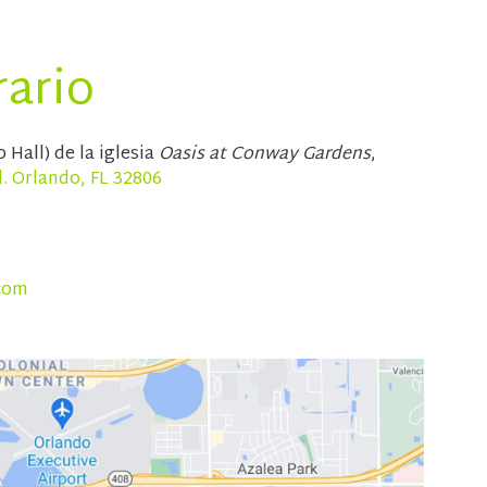
rario
Hall) de la iglesia
Oasis at Conway Gardens
,
 Orlando, FL 32806
com