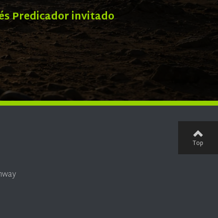
tés Predicador invitado
Top
onway