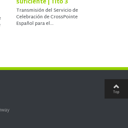
suficiente | Tito 3
Transmisión del Servicio de
Celebración de CrossPointe
e
Español para el...
e
Top
onway