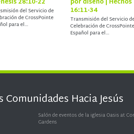
énesis 28:10-22
por diseño | Hechos
16:11-34
smisión del Servicio de
bración de CrossPointe
Transmisión del Servicio d
ñol para el...
Celebración de CrossPoint
Español para el...
s Comunidades Hacia Jesús
Salón de eventos de la iglesia Oasis at C
Gardens