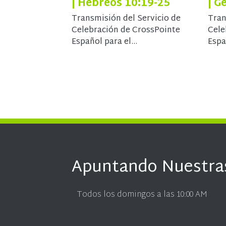
| Hebreos 10:19-25
| G
Transmisión del Servicio de
Tran
Celebración de CrossPointe
Cele
Español para el...
Espa
Apuntando Nuestra
Todos los domingos a las 10:00 AM